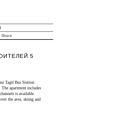
И
Поиск
ТРОИТЕЛЕЙ 5
hni Tagil Bus Station.
 The apartment includes
channels is available.
over the area, skiing and