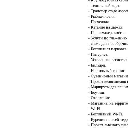
- Теннисный корт.
- Трансфер от/до аэроп
- Рыбная ловля.
- Прачечная.
- Катание на лыжах.
- Парикмахерская/сало
- Услуги по глажению
- Люкс для новобрачн
- Бесплатная парковка.
- Интернет.
- Ускоренная регистрац
- Бильярд.
- Настольный теннис.
- Сувенирный магазин
- Прокат велосипедов 
- Маршруты для пеших
- Боулинг.
- Отопление.
- Магазины на террит
- Wi-Fi.
- Бесплатный Wi-Fi.
- Курение на всей тер
- Прокат лыжного сна