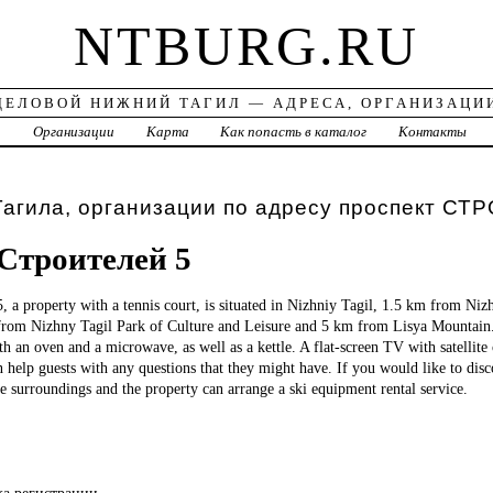
NTBURG.RU
ДЕЛОВОЙ НИЖНИЙ ТАГИЛ — АДРЕСА, ОРГАНИЗАЦИ
а
Организации
Карта
Как попасть в каталог
Контакты
Тагила, организации по адресу проспект С
Строителей 5
5, a property with a tennis court, is situated in Nizhniy Tagil, 1.5 km from Niz
from Nizhny Tagil Park of Culture and Leisure and 5 km from Lisya Mountain.
h an oven and a microwave, as well as a kettle. A flat-screen TV with satellite 
an help guests with any questions that they might have. If you would like to disc
the surroundings and the property can arrange a ski equipment rental service.
ка регистрации.