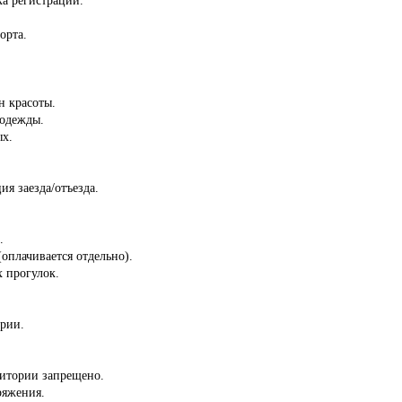
орта.
н красоты.
 одежды.
ых.
ия заезда/отъезда.
.
(оплачивается отдельно).
 прогулок.
ории.
ритории запрещено.
ряжения.